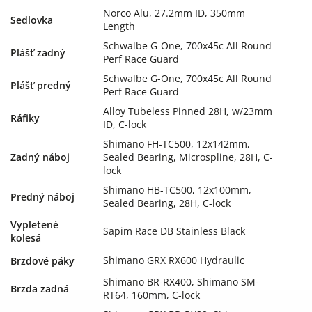
Norco Alu, 27.2mm ID, 350mm
Sedlovka
Length
Schwalbe G-One, 700x45c All Round
Plášť zadný
Perf Race Guard
Schwalbe G-One, 700x45c All Round
Plášť predný
Perf Race Guard
Alloy Tubeless Pinned 28H, w/23mm
Ráfiky
ID, C-lock
Shimano FH-TC500, 12x142mm,
Zadný náboj
Sealed Bearing, Microspline, 28H, C-
lock
Shimano HB-TC500, 12x100mm,
Predný náboj
Sealed Bearing, 28H, C-lock
Vypletené
Sapim Race DB Stainless Black
kolesá
Shimano GRX RX600 Hydraulic
Brzdové páky
Shimano BR-RX400, Shimano SM-
Brzda zadná
RT64, 160mm, C-lock