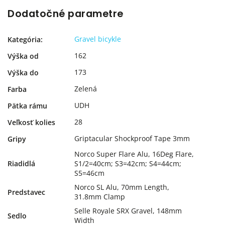
Dodatočné parametre
Gravel bicykle
Kategória
:
162
Výška od
173
Výška do
Zelená
Farba
UDH
Pätka rámu
28
Veľkosť kolies
Griptacular Shockproof Tape 3mm
Gripy
Norco Super Flare Alu, 16Deg Flare,
Riadidlá
S1/2=40cm; S3=42cm; S4=44cm;
S5=46cm
Norco SL Alu, 70mm Length,
Predstavec
31.8mm Clamp
Selle Royale SRX Gravel, 148mm
Sedlo
Width