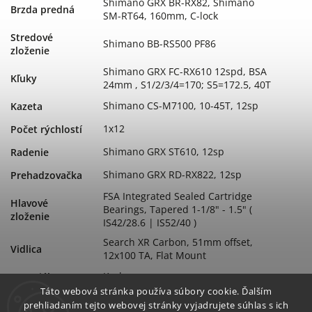
Shimano GRX BR-RX82, Shimano
Brzda predná
SM-RT64, 160mm, C-lock
Stredové
Shimano BB-RS500 PF86
zloženie
Shimano GRX FC-RX610 12spd, BSA
Kľuky
24mm , S1/2/3/4=170; S5=172.5, 40T
Shimano CS-M7100, 10-45T, 12sp
Kazeta
1x12
Počet rýchlostí
Shimano GRX ST610, 12sp
Radenie
Shimano GRX RD-RX822, 12sp
Prehadzovačka
FSA Integrated Sealed Cartridge
Hlavové
Bearings, Tapered 1-1/8" - 1.5" (
zloženie
IS42/28.6 | IS52/40 )
Search XR Carbon, 51mm offset,
Vidlica
12x100 TA, Flat Mount
Karbon
Materiál
Táto webová stránka používa súbory cookie. Ďalším
Search XR Carbon w/ DT Storage
Rám
prehliadaním tejto webovej stránky vyjadrujete súhlas s ich