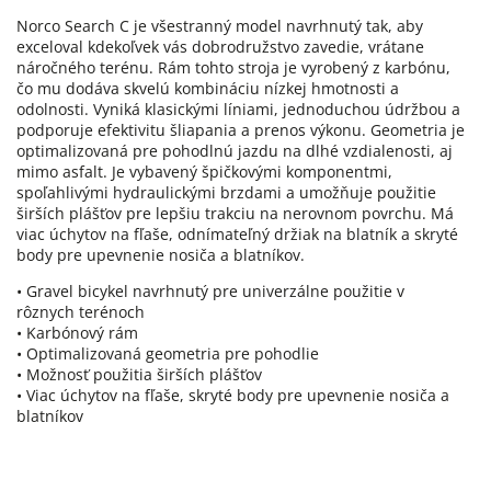
Norco Search C je všestranný model navrhnutý tak, aby
exceloval kdekoľvek vás dobrodružstvo zavedie, vrátane
náročného terénu. Rám tohto stroja je vyrobený z karbónu,
čo mu dodáva skvelú kombináciu nízkej hmotnosti a
odolnosti. Vyniká klasickými líniami, jednoduchou údržbou a
podporuje efektivitu šliapania a prenos výkonu. Geometria je
optimalizovaná pre pohodlnú jazdu na dlhé vzdialenosti, aj
mimo asfalt. Je vybavený špičkovými komponentmi,
spoľahlivými hydraulickými brzdami a umožňuje použitie
širších plášťov pre lepšiu trakciu na nerovnom povrchu. Má
viac úchytov na fľaše, odnímateľný držiak na blatník a skryté
body pre upevnenie nosiča a blatníkov.
• Gravel bicykel navrhnutý pre univerzálne použitie v
rôznych terénoch
• Karbónový rám
• Optimalizovaná geometria pre pohodlie
• Možnosť použitia širších plášťov
• Viac úchytov na fľaše, skryté body pre upevnenie nosiča a
blatníkov