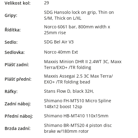
29
Velikost kol
:
SDG Hansolo lock on grip, Thin on
Gripy
:
S/M, Thick on L/XL
Norco 6061 bar, 800mm width x
Řídítka
:
25mm rise
SDG Bel Air V3
Sedlo
:
Norco 40mm Ext
Sedlovka
:
Maxxis Minion DHR II 2.4WT 3C, Maxx
Plášť zadní
:
Terra/EXO+ /TR folding
Maxxis Assegai 2.5 3C Max Terra/
Plášť přední
:
EXO+ /TR folding bead
Stans Flow D, black 32H,
Ráfky
:
Shimano FH-MT510 Micro Spline
Zadní náboj
:
148x12 boost 12sp
Shimano HB-MT410 110x15mm
Přední náboj
:
Shimano BR-MT520 4 piston disc
Brzda zadní
:
brake w/180mm rotor