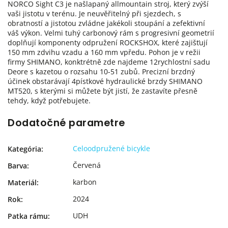
NORCO Sight C3 je našlapaný allmountain stroj, který zvýší
vaši jistotu v terénu. Je neuvěřitelný při sjezdech, s
obratností a jistotou zvládne jakékoli stoupání a zefektivní
váš výkon. Velmi tuhý carbonový rám s progresivní geometrií
doplňují komponenty odpružení ROCKSHOX, které zajišťují
150 mm zdvihu vzadu a 160 mm vpředu. Pohon je v režii
firmy SHIMANO, konktrétně zde najdeme 12rychlostní sadu
Deore s kazetou o rozsahu 10-51 zubů. Precizní brzdný
účinek obstarávají 4pístkové hydraulické brzdy SHIMANO
MT520, s kterými si můžete být jistí, že zastavíte přesně
tehdy, když potřebujete.
Dodatočné parametre
Celoodpružené bicykle
Kategória
:
Červená
Barva
:
karbon
Materiál
:
2024
Rok
:
UDH
Patka rámu
: