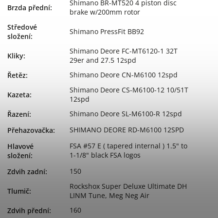
Shimano BR-MT520 4 piston disc
Brzda přední
:
brake w/200mm rotor
Středové
Shimano PressFit BB92
složení
:
Shimano Deore FC-MT6120-1 32T
Kliky
:
29er and 27.5 12spd
Shimano Deore CN-M6100 12spd
Řetěz
:
Shimano Deore CS-M6100-12 10/51T
Kazeta
:
12spd
Shimano Deore SL-M6100-R 12spd
Řazení
:
SHIMANO DEORE RD-M6100 12SPD
Přehazovačka
:
FSA #57 E ( tapered internal ) 1.5" to
Hlavové
1-1/8" black FSA logos
složení
:
150
Zdvih zadní
:
Rockshox Super Deluxe Ultimate DH
Tlumič
:
LINM Tune, Meg Neg Air
160
Zdvih přední
: