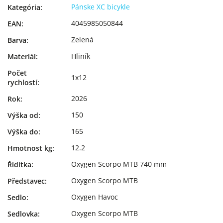
Pánske XC bicykle
Kategória
:
4045985050844
EAN
:
Zelená
Barva
:
Hliník
Materiál
:
Počet
1x12
rychlostí
:
2026
Rok
:
150
Výška od
:
165
Výška do
:
12.2
Hmotnost kg
:
Oxygen Scorpo MTB 740 mm
Řídítka
:
Oxygen Scorpo MTB
Představec
:
Oxygen Havoc
Sedlo
:
Oxygen Scorpo MTB
Sedlovka
: