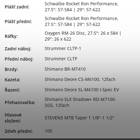
Schwalbe Rocket Ron Performance,
Plášť zadní
:
27.5": 57-584 | 29": 57-622
Schwalbe Rocket Ron Performance,
Plášť přední
:
27.5": 57-584 | 29": 57-622
Oxygen RM-26 Disc, 27.5": 26 x 584 |
Ráfky
:
29": 26 x 622
Strummer CLTP-1
Zadní náboj
:
Strummer CLTP
Přední náboj
:
Shimano BR-MT410
Brzdy
:
Shimano Deore CS-M6100, 12fach
Kazeta
:
Shimano Deore SL-M6100 I-Spec EV
Řazení
:
Shimano SLX Shadow+ RD-M7100-
Přehazovačka
:
SGS, 12fach
Hlavové
STEVENS MTB Taper 1 1/8"-1 1/2"
složení
:
100
Zdvih přední
: