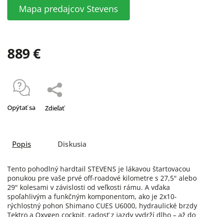
Mapa predajcov Stevens
889 €
Opýtať sa
Zdieľať
Popis
Diskusia
Tento pohodlný hardtail STEVENS je lákavou štartovacou
ponukou pre vaše prvé off-roadové kilometre s 27,5" alebo
29" kolesami v závislosti od veľkosti rámu. A vďaka
spoľahlivým a funkčným komponentom, ako je 2x10-
rýchlostný pohon Shimano CUES U6000, hydraulické brzdy
Tektro a Oxygen cockpit, radosť z jazdy vydrží dlho – až do