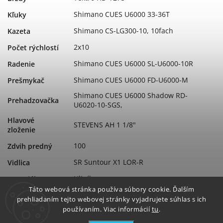
Shimano CUES U6000 33-36T
Kľuky
Shimano CS-LG300-10, 10fach
Kazeta
2x10
Počet rýchlostí
Shimano CUES U6000 SL-U6000-10R
Radenie
Shimano CUES U6000 FD-U6000-M
Prešmykač
Shimano CUES U6000 Shadow RD-
Prehadzovačka
U6020-10-SGS,
Hlavové
STEVENS AH 1 1/8"
zloženie
100
Zdvih predný
SR Suntour X1 LOR-R
Vidlica
Hliník
Materiál
Táto webová stránka používa súbory cookie. Ďalším
Aluminium 6061 DB
Rám
prehliadaním tejto webovej stránky vyjadrujete súhlas s ich
používaním. Viac informácií
tu
.
2026
Rok