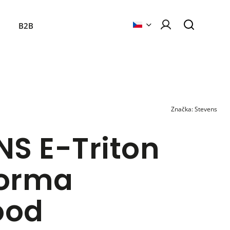
B2B
Značka:
Stevens
NS E-Triton
Forma
ood