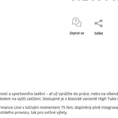
Zeptat se
Sdílet
osti a sportovního ladění – ať už vyrážíte do práce, nebo na víken
edem na vyšší zatížení. Dostupné je v klasické variantě High Tube 
ormance Line s točivým momentem 75 Nm, doplněný plně integrov
ěstského provozu, tak pro svižné výlety.