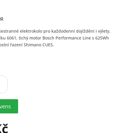
no
šestranné elektrokolo pro každodenní dojíždění i výlety.
íku 6061, tichý motor Bosch Performance Line s 625Wh
lostní řazení Shimano CUES.
vens
Kč