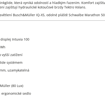
inkglide, která vyniká odolností a hladkým řazením. Komfort zajiš
í zajišťují hydraulické kotoučové brzdy Tektro Volans.
osvětlení Busch&Müller IQ-XS, odolné pláště Schwalbe Marathon 50
displej Intuvia 100
5 Wh
 vyšší zatížení
lide systémem
 mm, uzamykatelná
üller (80 Lux)
, ergonomické sedlo