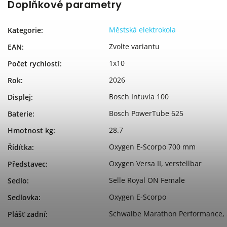
Doplňkové parametry
Městská elektrokola
Kategorie
:
Zvolte variantu
EAN
:
1x10
Počet rychlostí
:
2026
Rok
:
Bosch Intuvia 100
Displej
:
Bosch PowerTube 625
Baterie
:
28.7
Hmotnost kg
:
Oxygen E-Scorpo 700 mm
Řídítka
:
Oxygen Versa II, verstellbar
Představec
:
Selle Royal ON Female
Sedlo
:
Oxygen E-Scorpo
Sedlovka
:
Schwalbe Marathon Performance, 
Plášť zadní
: