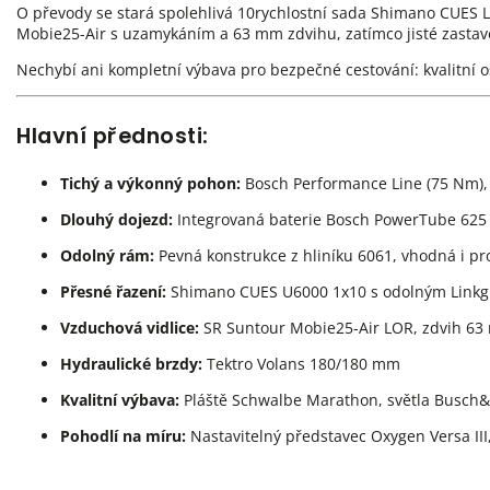
O převody se stará spolehlivá 10rychlostní sada Shimano CUES L
Mobie25-Air s uzamykáním a 63 mm zdvihu, zatímco jisté zastaven
Nechybí ani kompletní výbava pro bezpečné cestování: kvalitní 
Hlavní přednosti:
Tichý a výkonný pohon:
Bosch Performance Line (75 Nm), 
Dlouhý dojezd:
Integrovaná baterie Bosch PowerTube 62
Odolný rám:
Pevná konstrukce z hliníku 6061, vhodná i pro
Přesné řazení:
Shimano CUES U6000 1x10 s odolným Linkg
Vzduchová vidlice:
SR Suntour Mobie25-Air LOR, zdvih 63
Hydraulické brzdy:
Tektro Volans 180/180 mm
Kvalitní výbava:
Pláště Schwalbe Marathon, světla Busch&M
Pohodlí na míru:
Nastavitelný představec Oxygen Versa III