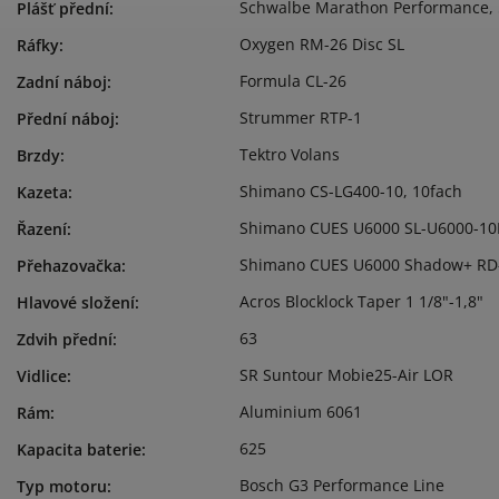
Schwalbe Marathon Performance, 
Plášť přední
:
Oxygen RM-26 Disc SL
Ráfky
:
Formula CL-26
Zadní náboj
:
Strummer RTP-1
Přední náboj
:
Tektro Volans
Brzdy
:
Shimano CS-LG400-10, 10fach
Kazeta
:
Shimano CUES U6000 SL-U6000-10
Řazení
:
Shimano CUES U6000 Shadow+ RD
Přehazovačka
:
Acros Blocklock Taper 1 1/8"-1,8"
Hlavové složení
:
63
Zdvih přední
:
SR Suntour Mobie25-Air LOR
Vidlice
:
Aluminium 6061
Rám
:
625
Kapacita baterie
:
Bosch G3 Performance Line
Typ motoru
: